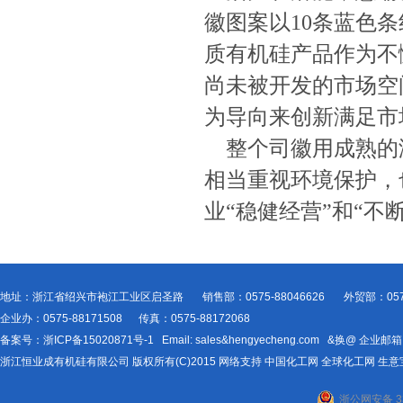
徽图案以10条蓝色
质有机硅产品作为不
尚未被开发的市场空
为导向来创新满足市
整个司徽用成熟的
相当重视环境保护，
业“稳健经营”和“不
地址：浙江省绍兴市袍江工业区启圣路 销售部：0575-88046626 外贸部：0575-
企业办：0575-88171508 传真：0575-88172068
备案号：
浙ICP备15020871号-1
Email:
sales&hengyecheng.com
&换@
企业邮箱
浙江恒业成有机硅有限公司
版权所有(C)2015
网络支持
中国化工网
全球化工网
生意
浙公网安备 33