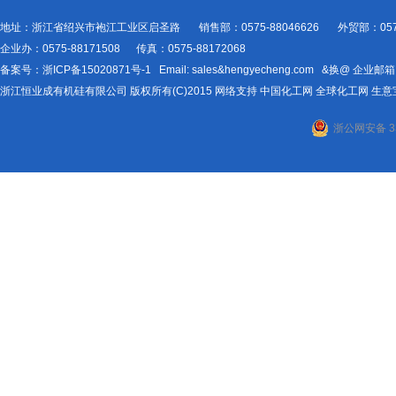
地址：浙江省绍兴市袍江工业区启圣路 销售部：0575-88046626 外贸部：0575-
企业办：0575-88171508 传真：0575-88172068
备案号：
浙ICP备15020871号-1
Email:
sales&hengyecheng.com
&换@
企业邮箱
浙江恒业成有机硅有限公司
版权所有(C)2015
网络支持
中国化工网
全球化工网
生意
浙公网安备 33