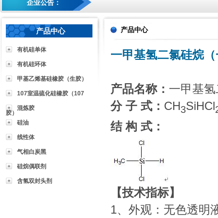
企业公告：
产品中心
产品中心
有机硅单体
一甲基氢二氯硅烷（
有机硅环体
甲基乙烯基硅橡胶（生胶）
产品名称：
一甲基氢
107室温硫化硅橡胶（107
分
子
式：
CH
SiHCl
3
混炼胶
胶）
硅油
结
构
式：
线性体
气相白炭黑
硅烷偶联剂
含氢双封头剂
【技术指标】
1、外观：无色透明