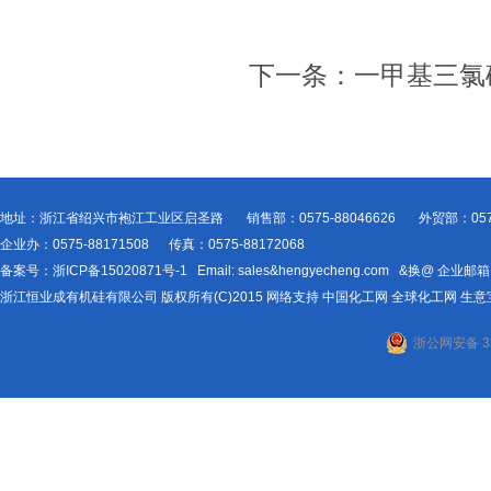
下一条：
一甲基三氯
地址：浙江省绍兴市袍江工业区启圣路 销售部：0575-88046626 外贸部：0575-
企业办：0575-88171508 传真：0575-88172068
备案号：
浙ICP备15020871号-1
Email:
sales&hengyecheng.com
&换@
企业邮箱
浙江恒业成有机硅有限公司
版权所有(C)2015
网络支持
中国化工网
全球化工网
生意
浙公网安备 33